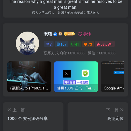
The reason why a great man is great is that he resolves to be
a great man.
伟人之所以伟大，是因为他立志要成为伟大的人
老猫
关注
7
107
41
73
58.6W+
联系方式 QQ: 68107808 | 微信：68107808
(更新)AutojsPro9.3.11免ROOT破解版直接运行 去除升级弹窗
使用100年证书，Termux部署本地Autojs验证服务器
上一篇
下一篇
1000 个 案例源码分享
高德定位