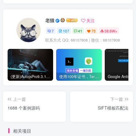
老猫
关注
7
107
41
73
58.6W+
联系方式 QQ: 68107808 | 微信：68107808
(更新)AutojsPro9.3.11免ROOT破解版直接运行 去除升级弹窗
使用100年证书，Termux部署本地Autojs验证服务器
上一篇
下一篇
1688 个案例源码
SIFT模板匹配法
相关项目