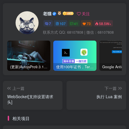
老猫
关注
7
107
41
73
58.5W+
联系方式 QQ: 68107808 | 微信：68107808
(更新)AutojsPro9.3.11免ROOT破解版直接运行 去除升级弹窗
使用100年证书，Termux部署本地Autojs验证服务器
上一篇
下一篇
WebSocket[支持设置请求
执行 Lua 案例
头]
相关项目