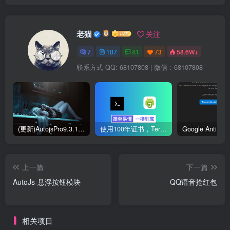
老猫
关注
7
107
41
73
58.6W+
联系方式 QQ: 68107808 | 微信：68107808
(更新)AutojsPro9.3.11免ROOT破解版直接运行 去除升级弹窗
使用100年证书，Termux部署本地Autojs验证服务器
上一篇
下一篇
AutoJs-悬浮按钮模块
QQ语音抢红包
相关项目