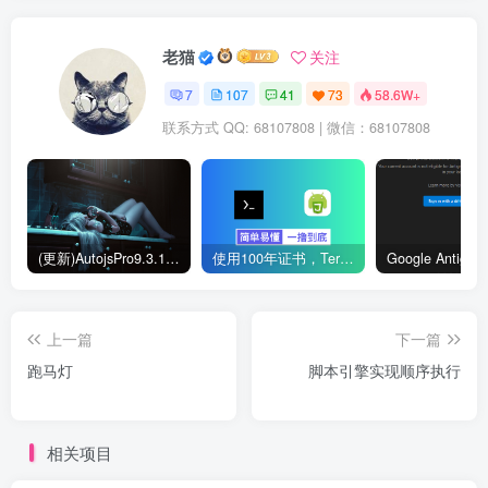
老猫
关注
7
107
41
73
58.6W+
联系方式 QQ: 68107808 | 微信：68107808
(更新)AutojsPro9.3.11免ROOT破解版直接运行 去除升级弹窗
使用100年证书，Termux部署本地Autojs验证服务器
上一篇
下一篇
跑马灯
脚本引擎实现顺序执行
相关项目