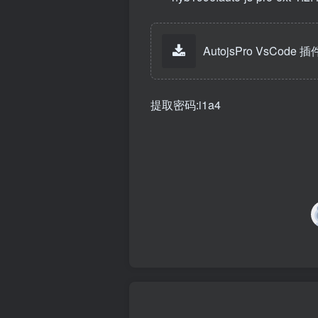
AutojsPro VsCode 
提取密码:i1a4