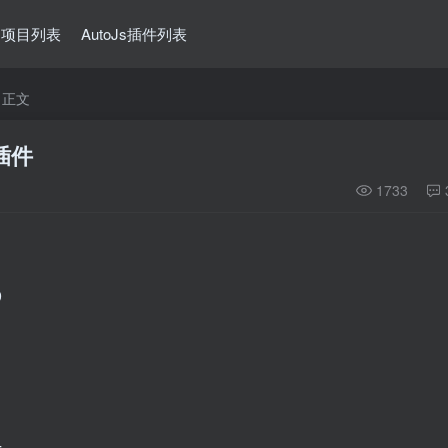
Js项目列表
AutoJs插件列表
正文
 插件
1733
9
1
4