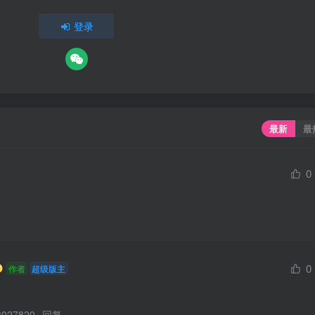
登录
最新
最
0
0
作者
超级版主
027820
回复