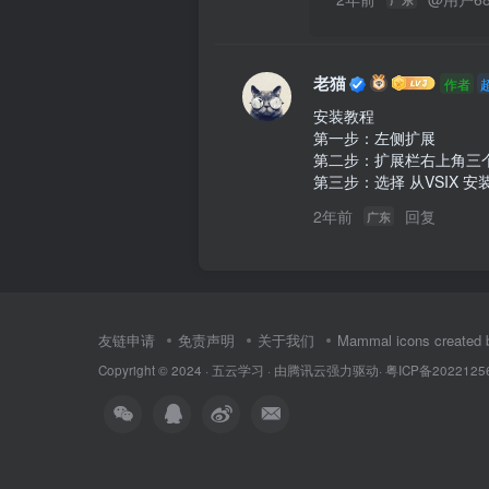
老猫
作者
安装教程

第一步：左侧扩展

第二步：扩展栏右上角三个
第三步：选择 从VSIX 安装.
2年前
回复
广东
友链申请
免责声明
关于我们
Mammal icons created b
Copyright © 2024 ·
五云学习
· 由
腾讯云
强力驱动·
粤ICP备2022125