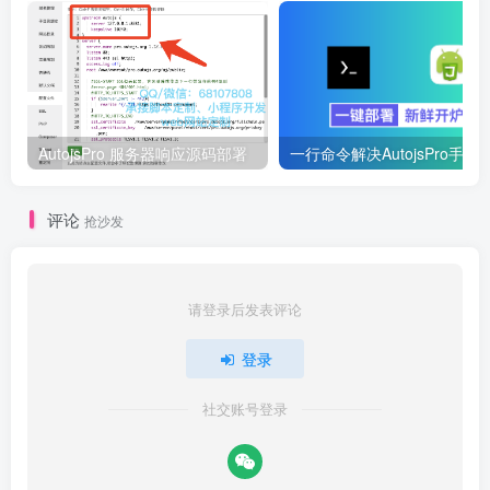
介绍“苦丁香书斋”丛书的缘起与主旨（关注人生的“背面”
问题）。
说明《猜心术》是丛书之一，旨在阐释揣摩他人心理的
方法。
AutojsPro 服务器响应源码部署
一行命令解决AutojsPro手机及Ter
一、实用猜心术入门
评论
抢沙发
1.1 人人都可掌握猜心术
定义：简单明快地猜测对方心理的方法（非巫术、
请登录后发表评论
占卜）。
登录
重要性：适应现代社会复杂人际关系，避免吃亏上
当。
社交账号登录
举例：孩子对父母的猜心术、成年人的猜心术（职
场、社交）。