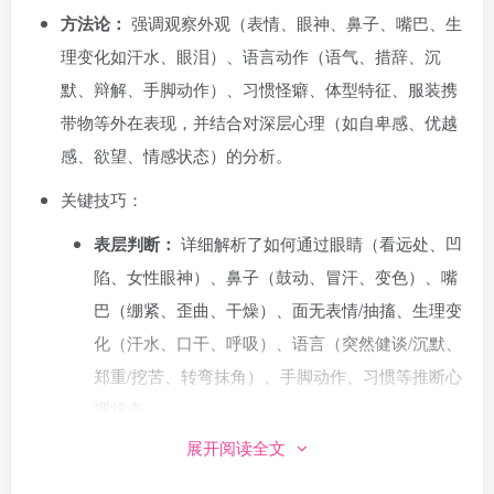
方法论：
强调观察外观（表情、眼神、鼻子、嘴巴、生
理变化如汗水、眼泪）、语言动作（语气、措辞、沉
默、辩解、手脚动作）、习惯怪癖、体型特征、服装携
带物等外在表现，并结合对深层心理（如自卑感、优越
感、欲望、情感状态）的分析。
关键技巧：
表层判断：
详细解析了如何通过眼睛（看远处、凹
陷、女性眼神）、鼻子（鼓动、冒汗、变色）、嘴
巴（绷紧、歪曲、干燥）、面无表情/抽搐、生理变
化（汗水、口干、呼吸）、语言（突然健谈/沉默、
郑重/挖苦、转弯抹角）、手脚动作、习惯等推断心
理状态。
展开阅读全文
外观与性格关联：
探讨了服装（一丝不苟的男人、
女性服装与性格）、颜色偏好、体型（躁郁型、分