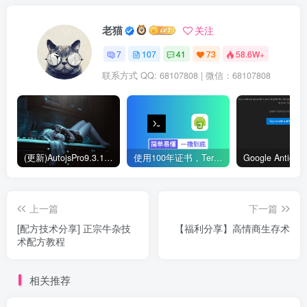
解了获取女性爱情和抓住男人心的具体战术，以及
老猫
待人接物时区分肯定/否定反应、营造良好第一印
关注
象、应对不同类型人物（唯我独尊者、反感者）、
7
107
41
73
58.6W+
说服他人（感情重于理论）、应对女性、发现对方
联系方式 QQ: 68107808 | 微信：68107808
弱点等的技巧。
应用场景：
涵盖日常生活、商务谈判、恋爱追求、人际
交往等多个方面，提供了应对不同性格对手（如躁郁
(更新)AutojsPro9.3.11免ROOT破解版直接运行 去除升级弹窗
使用100年证书，Termux部署本地Autojs验证服务器
型、分裂型、坚韧型）和情境的具体建议。
核心观点：
人心虽复杂多变，但总会通过外在言行举止
上一篇
下一篇
无意识地流露出来。通过系统学习和细心观察，掌握猜
[配方技术分享] 正宗牛杂技
【福利分享】高情商生存术
心术可以帮助人们更有效地沟通、避免误解、达成目
术配方教程
标，在人际交往中占据主动。
相关推荐
文章大纲：
序言 & 一束淡淡的小花 (组建报告)