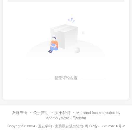
核心：观察动作、习惯、探索感情。
与相士、演技的区别与联系。
1.2 如果不说谎的话
分析谎言的社会功能与必要性。
猜心术在识破谎言中的作用。
1.3 根据动作和习惯了解心理状态
暂无评论内容
举例说明紧张、兴奋时的生理与动作表现（出汗、
手抖、口干等）。
1.4 探索对方感情的猜心术
友链申请
免责声明
关于我们
Mammal icons created by
egorpolyakov - Flaticon
如何通过外在变化（如恋爱中女性的打扮、眼神）
Copyright © 2024 ·
五云学习
· 由
腾讯云
强力驱动·
粤ICP备2022125616号-2
判断情感状态。