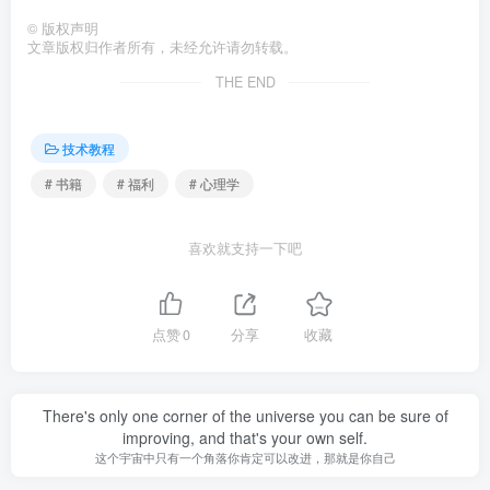
裂型、坚韧型的体型与性格特征及生意/恋爱应对策
©
版权声明
文章版权归作者所有，未经允许请勿转载。
略）、面孔类型（膨胀型、收缩型等）与一般性格
THE END
的联系。
深层心理分析：
分类分析了不同类型的人（富人/穷
技术教程
人、乐观/悲观、好人/坏人、知识分子/非知识分
# 书籍
# 福利
# 心理学
子、支配者/被支配者、顽固者、利己主义者、反复
无常者、傲慢者、妄自尊大者）的心理特征，并介
喜欢就支持一下吧
绍了通过错觉、饮酒行为、驾车方式、自卑感面
具、羞怯者面具、回避话题（如性）、视线等了解
潜在心理的方法。
点赞
0
分享
收藏
实用策略：
提供了通过诱导（透露秘密、先发制
人、“扣帽子”、动之以情、刺激不安、改变场所/气
There's only one corner of the universe you can be sure of
improving, and that's your own self.
氛、完全附和、故意唱反调、给予优越感、了解欲
这个宇宙中只有一个角落你肯定可以改进，那就是你自己
望趣味）来猜测人心的具体方法。重点章节详细讲