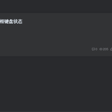
输入框键盘状态
0
205