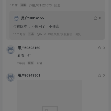
1年前
@
用户71521073
回复
河南
用户10014155
0
付费版本 ，不用问了，不便宜
11个月前
@
Auto.js9直装版|快照解密
回复
广东
用户59523169
0
看看小厂
2年前
回复
陕西
用户96949301
0