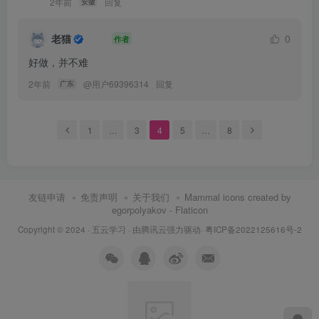
2年前
回复
安徽
老猫
0
作者
好做，并不难
2年前
@
用户69396314
回复
广东
1
…
3
4
5
…
8
友链申请
免责声明
关于我们
Mammal icons created by
egorpolyakov - Flaticon
Copyright © 2024 ·
五云学习
· 由
腾讯云
强力驱动·
粤ICP备2022125616号-2