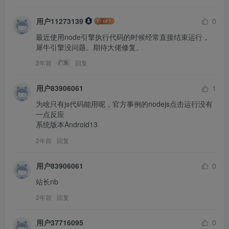
用户11273139
0
最近使用node引擎执行代码的时候经常直接结束运行，
犀牛引擎没问题。期待大佬修复。
2年前
回复
广东
用户83906061
1
为啥只有js代码能用呢，官方事例的nodejs点击运行没有
一点反应

系统版本Android13
2年前
回复
用户83906061
0
站长nb
2年前
回复
用户37716095
0