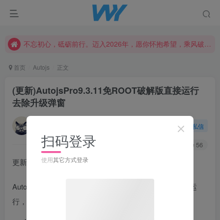
不忘初心，砥砺前行。迈入2026年，愿你怀抱希望，乘风破浪，书写属于自己的精彩篇章。新的一年，愿幸福与成功常伴左右，创造更加辉煌的未来！
不忘初心，砥砺前行。迈入2026年，愿你怀抱希望，乘风破浪，书写属于自己的精彩篇章。新的一年，愿幸福与成功常伴左右，创造更加辉煌的未来！
不忘初心，砥砺前行。迈入2026年，愿你怀抱希望，乘风破浪，书写属于自己的精彩篇章。新的一年，愿幸福与成功常伴左右，创造更加辉煌的未来！
首页
Autojs
正文
(更新)AutojsPro9.3.11免ROOT破解版直接运行
去除升级弹窗
老猫
关注
私信
5个月前更新
扫码登录
386
1.3W+
56
使用
其它方式登录
更新时间：2026.02.11
AutojsPro9.3.11 破解版，去除邀请码，免ROOT。直接运
行，去除升级弹窗