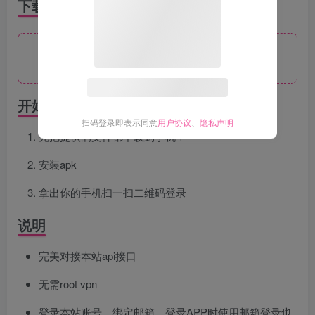
下载
此处内容已隐藏，请评论后刷新页面查看.
开始
扫码登录即表示同意
用户协议
、
隐私声明
先把提供的文件都下载到手机里
安装apk
拿出你的手机扫一扫二维码登录
说明
完美对接本站api接口
无需root vpn
登录本站账号，绑定邮箱，登录APP时使用邮箱登录也