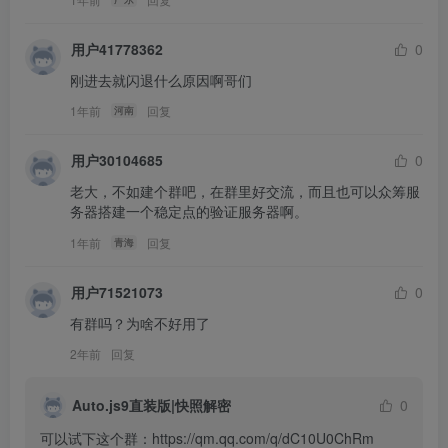
用户41778362
0
刚进去就闪退什么原因啊哥们
1年前
回复
河南
用户30104685
0
老大，不如建个群吧，在群里好交流，而且也可以众筹服
务器搭建一个稳定点的验证服务器啊。
1年前
回复
青海
用户71521073
0
有群吗？为啥不好用了
2年前
回复
Auto.js9直装版|快照解密
0
可以试下这个群：https://qm.qq.com/q/dC10U0ChRm